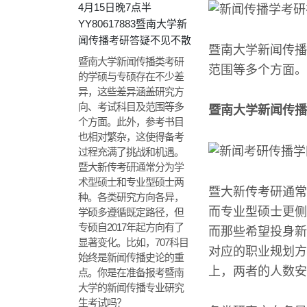
4月15日晚7点半
YY80617883暨南大学新
闻传播考研答疑不见不散
暨南大学新闻传播
暨南大学新闻传播类考研
范围等多个方面。
的学硕与专硕存在不少差
异，这些差异涵盖研究方
向、考试科目及范围等多
暨南大学新闻传播
个方面。此外，参考书目
也相对繁杂，这使得备考
过程充满了挑战和机遇。
暨大新传考研通常分为学
术型硕士和专业型硕士两
暨大新传考研通常
种。各类研究方向各异，
而专业型硕士更侧
学硕多遵循既定路径，但
专硕自2017年起方向有了
而那些希望投身新
显著变化。比如，707科目
对应的职业规划方
始终是新闻传播史论的重
上，两者的人数安
点。你是在准备报考暨南
大学的新闻传播专业研究
生考试吗？