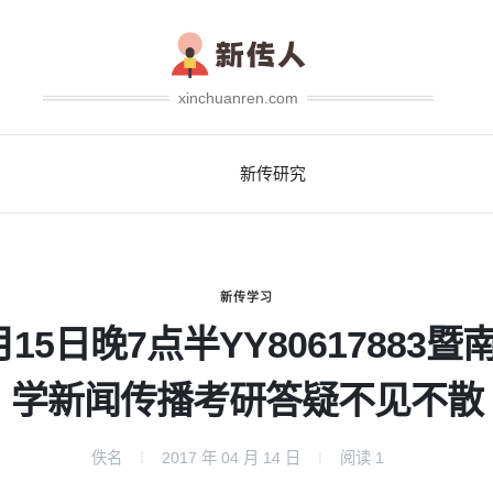
xinchuanren.com
新传研究
新传学习
月15日晚7点半YY80617883暨
学新闻传播考研答疑不见不散
佚名
2017 年 04 月 14 日
阅读
1