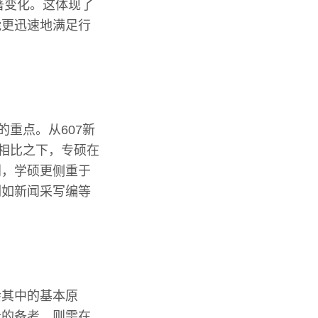
著变化。这体现了
能更迅速地满足行
重点。从607新
。相比之下，专硕在
别，学硕更侧重于
例如新闻采写编等
会其中的基本原
士的备考，则需在