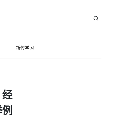
新传学习
：经
举例