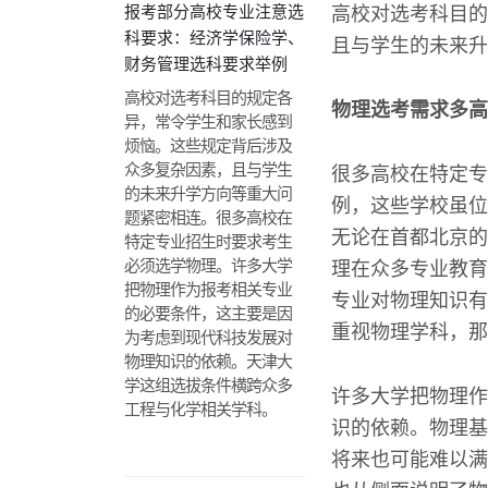
报考部分高校专业注意选
高校对选考科目的
科要求：经济学保险学、
且与学生的未来升
财务管理选科要求举例
高校对选考科目的规定各
物理选考需求多高
异，常令学生和家长感到
烦恼。这些规定背后涉及
众多复杂因素，且与学生
很多高校在特定专
的未来升学方向等重大问
例，这些学校虽位
题紧密相连。很多高校在
无论在首都北京的
特定专业招生时要求考生
必须选学物理。许多大学
理在众多专业教育
把物理作为报考相关专业
专业对物理知识有
的必要条件，这主要是因
重视物理学科，那
为考虑到现代科技发展对
物理知识的依赖。天津大
学这组选拔条件横跨众多
许多大学把物理作
工程与化学相关学科。
识的依赖。物理基
将来也可能难以满