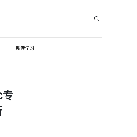
新传学习
C专
析