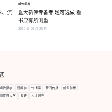
新传学习
求、流
暨大新传专备考:题可选做 看
书应有所侧重
2019 年 09 月 20 日
词
闻传播学
新闻学
传播学
新闻传播
就业前景
国传媒大学
考研
人才培养