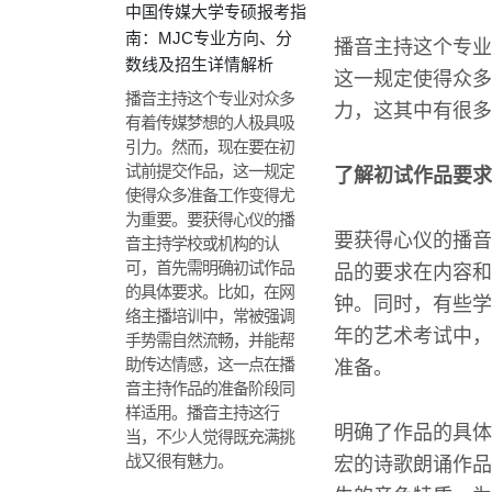
中国传媒大学专硕报考指
南：MJC专业方向、分
播音主持这个专业
数线及招生详情解析
这一规定使得众多
播音主持这个专业对众多
力，这其中有很多
有着传媒梦想的人极具吸
引力。然而，现在要在初
试前提交作品，这一规定
了解初试作品要求
使得众多准备工作变得尤
为重要。要获得心仪的播
要获得心仪的播音
音主持学校或机构的认
可，首先需明确初试作品
品的要求在内容和
的具体要求。比如，在网
钟。同时，有些学
络主播培训中，常被强调
年的艺术考试中，
手势需自然流畅，并能帮
助传达情感，这一点在播
准备。
音主持作品的准备阶段同
样适用。播音主持这行
明确了作品的具体
当，不少人觉得既充满挑
战又很有魅力。
宏的诗歌朗诵作品