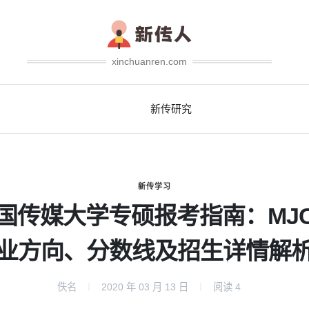
xinchuanren.com
新传研究
新传学习
国传媒大学专硕报考指南：MJ
业方向、分数线及招生详情解
佚名
2020 年 03 月 13 日
阅读
4