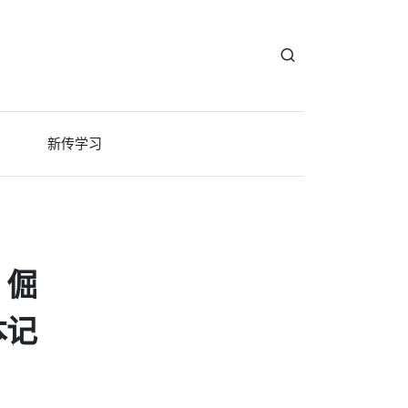
新传学习
：倔
本记