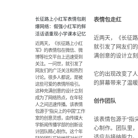
长征路上小红军表情包刷
表情包走红
爆网络：倔强小红军的鲜
活话语重现小学课本记忆
近两天，《长征路
近两天，《长征路上小红
就引发了网友们的
军》的表情包在微信、微
满创意的设计立刻
博等社交平台上迅速受到
关注。一问世，就引发了
网友们的广泛关注和热烈
它的出现改变了人
讨论。很多人都说，是被
的屏幕带来了温暖
这些可爱的表情所吸引。
这种充满创意的设计立刻
成为了网络热点，在年轻
创作团队
人之间迅速传播。该表情
包源于“指尖上的中国”工作
室的创意灵感，由传媒大
该表情包源于“指
学新闻传播学部的创新设
心制作。团队里，
计团队精心制作。这个年
适应与接纳能力。