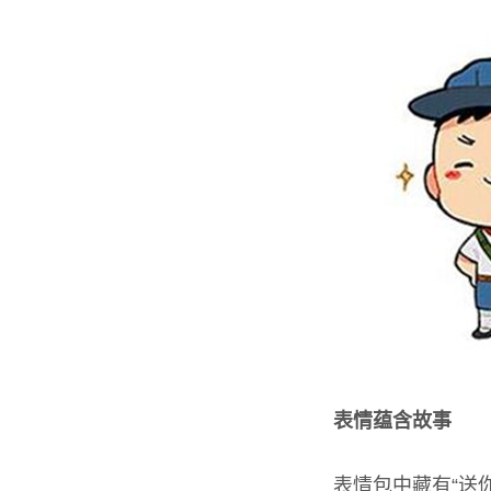
表情蕴含故事
表情包中藏有“送