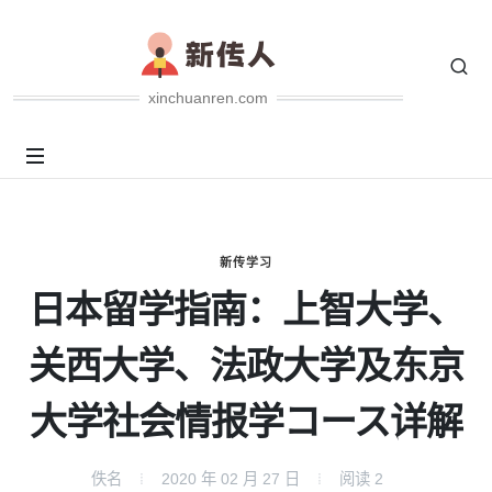
xinchuanren.com
新传学习
日本留学指南：上智大学、
关西大学、法政大学及东京
大学社会情报学コース详解
佚名
2020 年 02 月 27 日
阅读
2