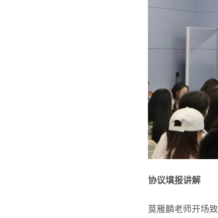
协议填报讲解
莫雁麟老师开场致