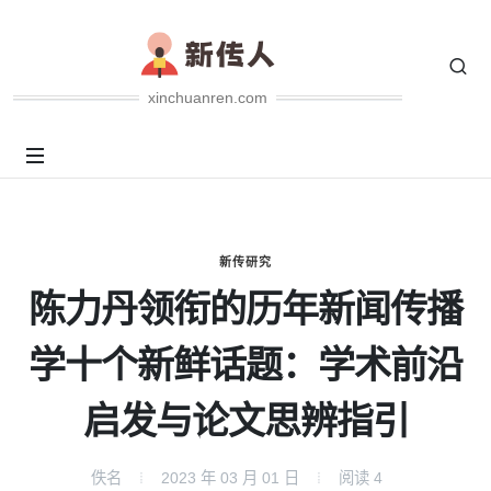
xinchuanren.com
新传研究
陈力丹领衔的历年新闻传播
学十个新鲜话题：学术前沿
启发与论文思辨指引
佚名
2023 年 03 月 01 日
阅读
4