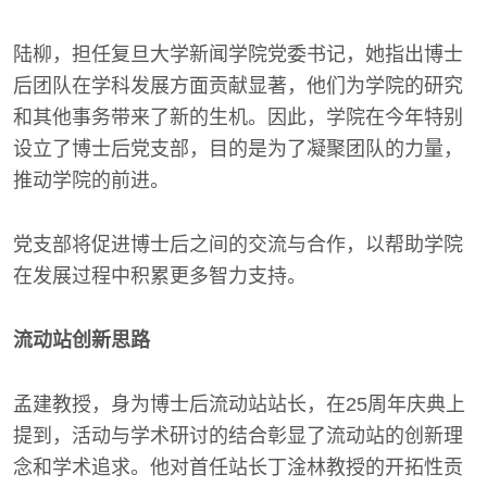
陆柳，担任复旦大学新闻学院党委书记，她指出博士
后团队在学科发展方面贡献显著，他们为学院的研究
和其他事务带来了新的生机。因此，学院在今年特别
设立了博士后党支部，目的是为了凝聚团队的力量，
推动学院的前进。
党支部将促进博士后之间的交流与合作，以帮助学院
在发展过程中积累更多智力支持。
流动站创新思路
孟建教授，身为博士后流动站站长，在25周年庆典上
提到，活动与学术研讨的结合彰显了流动站的创新理
念和学术追求。他对首任站长丁淦林教授的开拓性贡