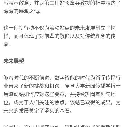
献表示敬意，并对第二任站长童兵教授的指导表达了
深深的感激之情。
这一创新行动不仅为流动站点的未来发展树立了榜
样，而且体现了对前辈的敬仰以及对传统理念的传
承。
未来展望
随着时代的不断前进，数字智能的时代为新闻传播行
业带来了新的挑战和机遇。复旦大学新闻传播学博士
后流动站如何应对这些变革，并持续巩固其领先地
位，成为了人们关注的焦点。该站已取得的成果，为
未来的发展奠定了坚实的基石。