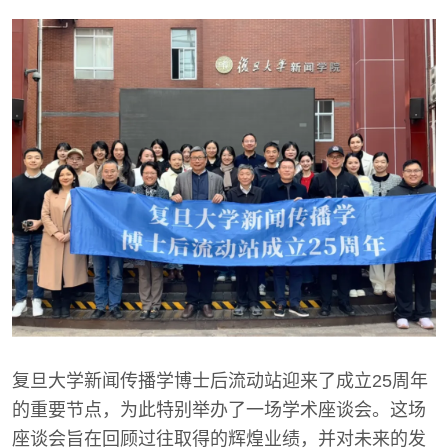
复旦大学新闻传播学博士后流动站迎来了成立25周年
的重要节点，为此特别举办了一场学术座谈会。这场
座谈会旨在回顾过往取得的辉煌业绩，并对未来的发