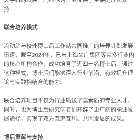
关学科的发展，同时也为行业提供了重要的理论支
持。
联合培养模式
流动站与校外博士后工作站共同推广的培养计划发展
迅速，截至2024年，已与上海文广集团等众多行业内
的核心机构合作，成功培育了近四十名博士后。通过
这种模式，博士后们能够深入行业前沿，有效提升理
论与实践相结合的能力。
联合培养项目不仅为行业输送了高素质的专业人才，
同时，也为博士后研究学者们开辟了更广阔的职业发
展途径，实现了双方互惠互利、共同发展的成果。
博后贡献与支持