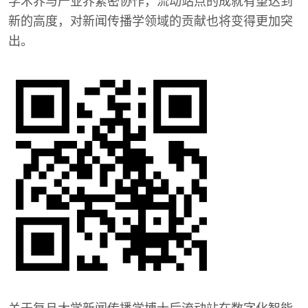
学术界与产业界紧密协作，流动站点的成就有望达到
新的高度，对新闻传播学领域的贡献也将变得更加突
出。