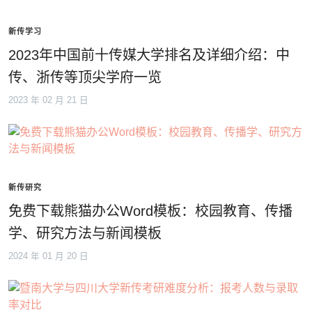
新传学习
2023年中国前十传媒大学排名及详细介绍：中
传、浙传等顶尖学府一览
2023 年 02 月 21 日
新传研究
免费下载熊猫办公Word模板：校园教育、传播
学、研究方法与新闻模板
2024 年 01 月 20 日