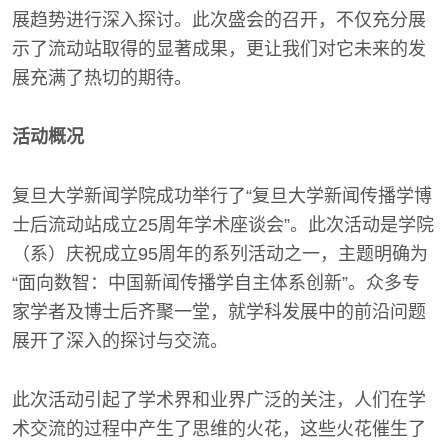
展趋势进行深入探讨。此次盛会的召开，不仅充分展
示了流动站取得的显著成果，更让我们对它未来的发
展充满了热切的期待。
活动概况
复旦大学新闻学院成功举行了“复旦大学新闻传播学博
士后流动站成立25周年学术座谈会”。此次活动是学院
（系）庆祝成立95周年的系列活动之一，主题明确为
“面向数智：中国新闻传播学自主体系创新”。众多专
家学者及博士后齐聚一堂，就学科发展中的前沿问题
展开了深入的探讨与交流。
此次活动引起了学术界和业界广泛的关注，人们在学
术交流的过程中产生了思维的火花，这些火花催生了