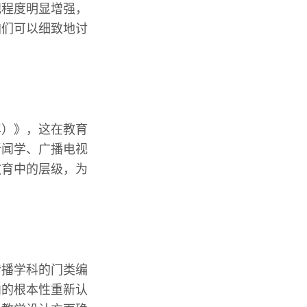
视程度明显增强，
咱们可以细致地讨
年）》，这在教育
新闻学、广播电视
教育中的层级，为
传播学科的门类编
向的根本性重新认