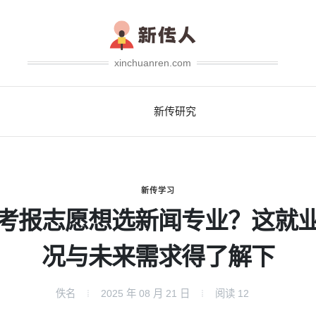
xinchuanren.com
新传研究
新传学习
考报志愿想选新闻专业？这就
况与未来需求得了解下
佚名
2025 年 08 月 21 日
阅读
12