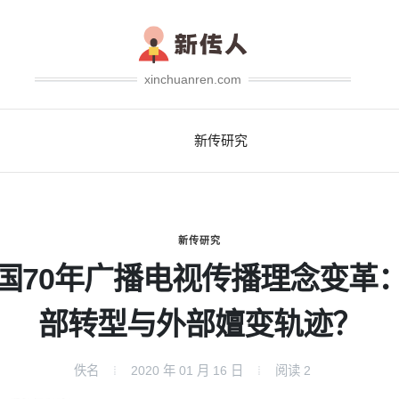
xinchuanren.com
新传研究
新传研究
国70年广播电视传播理念变革
部转型与外部嬗变轨迹？
佚名
2020 年 01 月 16 日
阅读
2