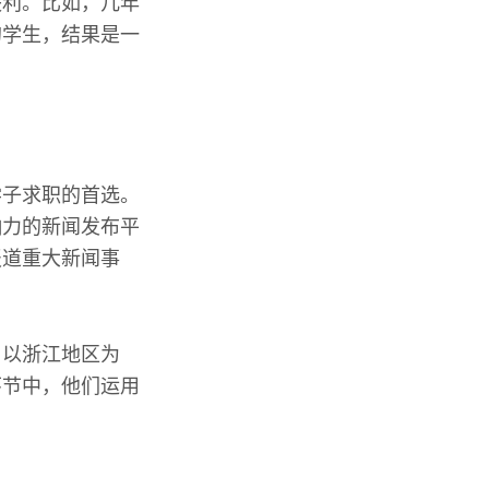
失利。比如，几年
的学生，结果是一
学子求职的首选。
响力的新闻发布平
报道重大新闻事
。
。以浙江地区为
环节中，他们运用