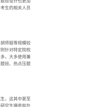
。题目设计也更加
多考生的相关人员
大胡师姐等规模较
的则针对特定院校
不多，大多使用兼
答题班、热点压题
究生，这其中甚至
士研究生珊奇就在