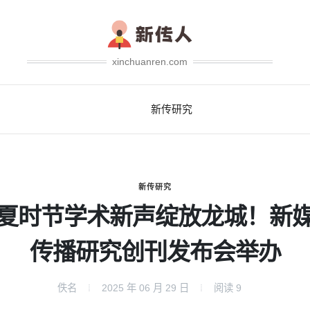
xinchuanren.com
新传研究
新传研究
夏时节学术新声绽放龙城！新
传播研究创刊发布会举办
佚名
2025 年 06 月 29 日
阅读
9