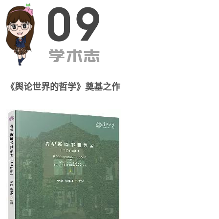
《舆论世界的哲学》奠基之作