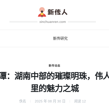
xinchuanren.com
新传研究
新传动态
潭：湖南中部的璀璨明珠，伟
里的魅力之城
佚名
2025 年 08 月 30 日
阅读
12