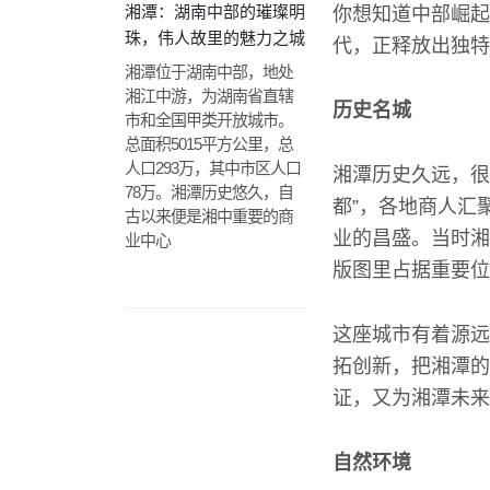
湘潭：湖南中部的璀璨明
你想知道中部崛起
珠，伟人故里的魅力之城
代，正释放出独特
湘潭位于湖南中部，地处
湘江中游，为湖南省直辖
历史名城
市和全国甲类开放城市。
总面积5015平方公里，总
人口293万，其中市区人口
湘潭历史久远，很
78万。湘潭历史悠久，自
都”，各地商人汇
古以来便是湘中重要的商
业的昌盛。当时湘
业中心
版图里占据重要位
这座城市有着源远
拓创新，把湘潭的
证，又为湘潭未来
自然环境