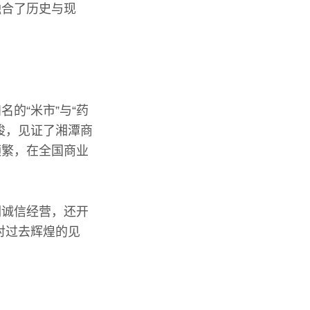
融合了历史与现
的“米市”与“药
梭，见证了湘潭商
频繁，在全国商业
们诚信经营，还开
对过去辉煌的见