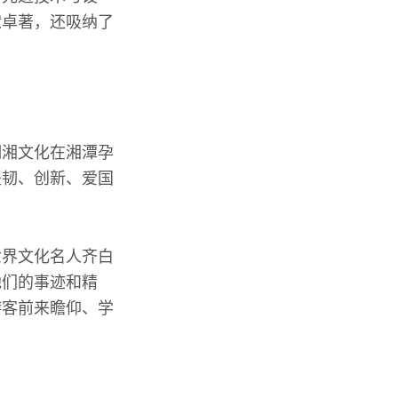
献卓著，还吸纳了
湖湘文化在湘潭孕
坚韧、创新、爱国
世界文化名人齐白
他们的事迹和精
游客前来瞻仰、学