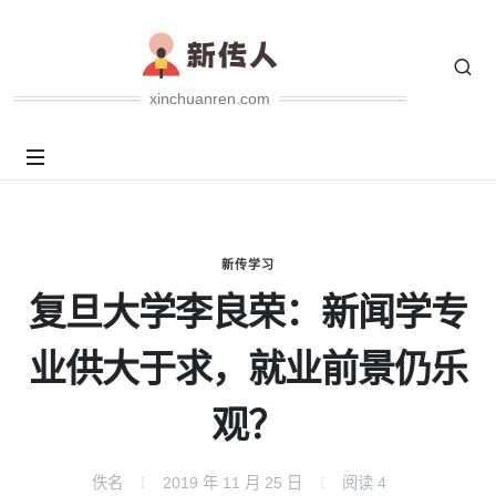
xinchuanren.com
新传学习
复旦大学李良荣：新闻学专
业供大于求，就业前景仍乐
观？
佚名
2019 年 11 月 25 日
阅读
4