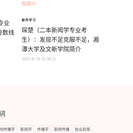
新传学习
专业
琛楚（二本新闻学专业考
分数线
生）：发现不足克服不足，湘
潭大学及文新学院简介
2023 年 06 月 08 日
词
闻传播学
新闻学
传播学
新闻传播
就业前景