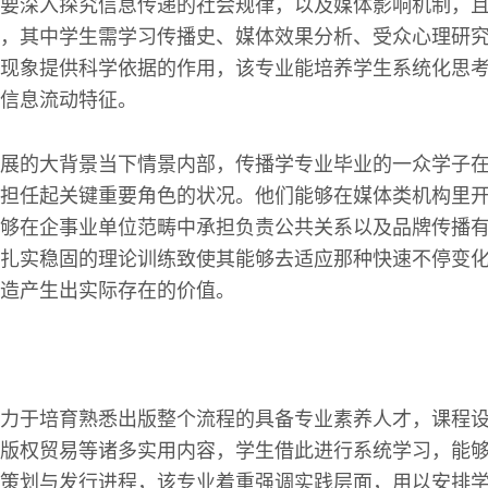
要深入探究信息传递的社会规律，以及媒体影响机制，
，其中学生需学习传播史、媒体效果分析、受众心理研
现象提供科学依据的作用，该专业能培养学生系统化思
信息流动特征。
展的大背景当下情景内部，传播学专业毕业的一众学子
担任起关键重要角色的状况。他们能够在媒体类机构里
够在企事业单位范畴中承担负责公共关系以及品牌传播
扎实稳固的理论训练致使其能够去适应那种快速不停变
造产生出实际存在的价值。
力于培育熟悉出版整个流程的具备专业素养人才，课程
版权贸易等诸多实用内容，学生借此进行系统学习，能
策划与发行进程，该专业着重强调实践层面，用以安排