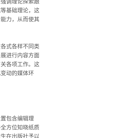
且强调理论探索跟
究等基础理论，这
考能力，从而使其
在各式各样不同类
开展进行内容方面
有关各项工作。这
化变动的媒体环
设置包含编辑理
够全方位知晓纸质
学生在出版社予以