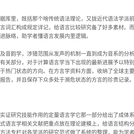
据库里，既括那个啥传统语法理论，又拢近代语法学派
言词汇构成规定详记，给语言比较研究备了好多素材。
进脉络，助学者懂语言发展内里逻辑。
及音韵学，涉猎范围从发声的机制一直到成为音系的分
有关部分，对于计算语言学当下出现的最新进展予以特
于热门状态的方向。在方言学资料方面，收纳了全球主
报告，并且保存下众多处于濒危状态的方言的珍贵记录
实证研究技能作用的定量语言学它那一部分给出了成体
式语言学相关文献把重点放在理论建模上，给语言结构
方法专栏对各学派的研究范式做了系统的整理，能为学