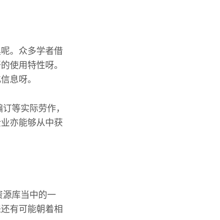
具呢。众多学者借
语的使用特性呀。
化信息呀。
典编订等实际劳作，
企业亦能够从中获
资源库当中的一
来还有可能朝着相