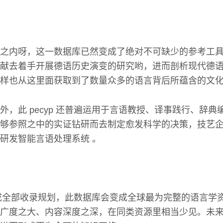
之内呀，这一数据库已然变成了绝对不可缺少的参考工
献去着手开展德语历史演变的研究哟，进而剖析现代德
样也从这里面获取到了数量众多的语言背后所蕴含的文
外，此 ресур 还普遍运用于言语教授、译事践行、辞
够参照之中的实证钻研而去制定愈发科学的决策，技艺
研发智能言语处理系统 。
达成全部收录规划，此数据库会变成全球最为完整的语言学
广度之大、内容深度之深，在同类资源里相当少见。未