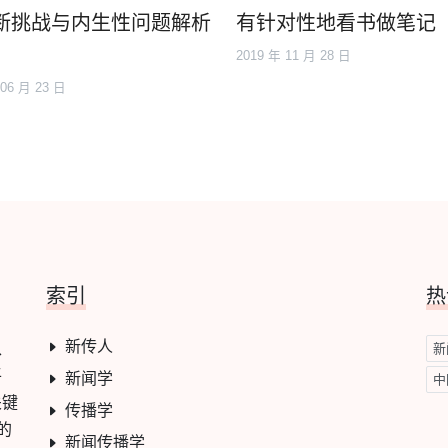
断挑战与内生性问题解析
有针对性地看书做笔记
2019 年 11 月 28 日
 06 月 23 日
索引
热
新传人
学、
新
平
新闻学
中
关键
传播学
的
新闻传播学