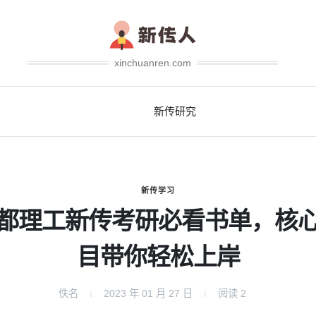
xinchuanren.com
新传研究
新传学习
都理工新传考研必看书单，核
目带你轻松上岸
佚名
2023 年 01 月 27 日
阅读
2