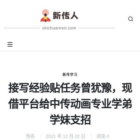
xinchuanren.com
新传学习
接写经验贴任务曾犹豫，现
借平台给中传动画专业学弟
学妹支招
佚名
2021 年 12 月 22 日
阅读
4